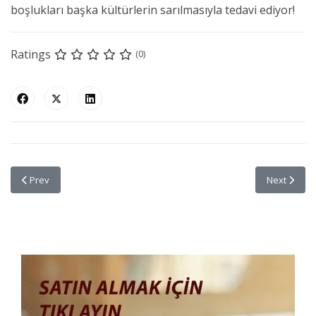
boşlukları başka kültürlerin sarılmasıyla tedavi ediyor!
Ratings
(0)
Previous article: Avucunuzdaki Dünya: Lens Topu (Lensball)
Next articl
Prev
Next