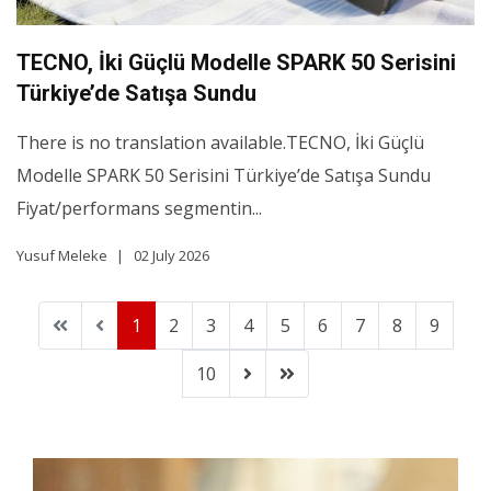
TECNO, İki Güçlü Modelle SPARK 50 Serisini
Türkiye’de Satışa Sundu
There is no translation available.TECNO, İki Güçlü
Modelle SPARK 50 Serisini Türkiye’de Satışa Sundu
Fiyat/performans segmentin...
Yusuf Meleke
02 July 2026
1
2
3
4
5
6
7
8
9
10