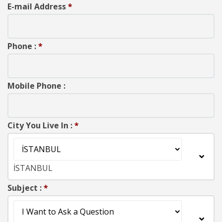
E-mail Address
*
Phone :
*
Mobile Phone :
City You Live In :
*
İSTANBUL
Subject :
*