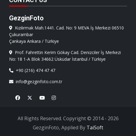
CONTACT US
GezginFoto
Kızılırmak Mah.1441. Cad. No: 9 MEVA İş Merkezi 06510
Çukurambar
Çankaya Ankara / Türkiye
Prof. Fahrettin Kerim Gökay Cad. Denizciler İş Merkezi
No: 18 1-A Blok 34662 Üsküdar İstanbul / Türkiye
+90 (216) 474 47 47
info@gezginfoto.com.tr
Facebook
X
Youtube
Instagram
All Rights Reserved. Copyright © 2014 - 2026
GezginFoto, Applied By
TaiSoft