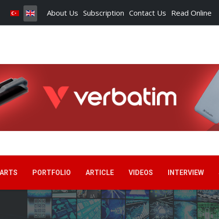
About Us
Subscription
Contact Us
Read Online
ARTS
PORTFOLIO
ARTICLE
VIDEOS
INTERVIEW