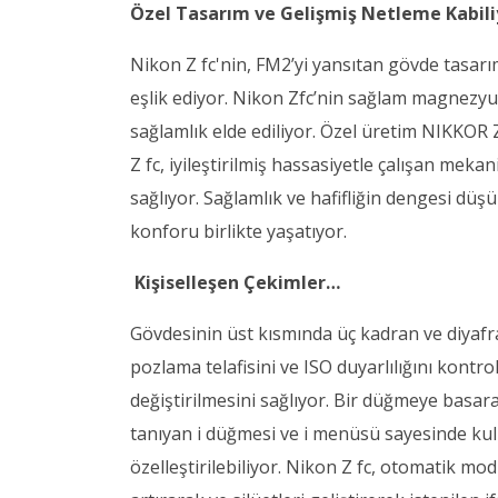
Özel Tasarım ve Gelişmiş Netleme Kabili
Nikon Z fc'nin, FM2’yi yansıtan gövde tasarı
eşlik ediyor. Nikon Zfc’nin sağlam magnezyum
sağlamlık elde ediliyor. Özel üretim NIKKOR Z
Z fc, iyileştirilmiş hassasiyetle çalışan mek
sağlıyor. Sağlamlık ve hafifliğin dengesi düş
konforu birlikte yaşatıyor.
Kişiselleşen Çekimler…
Gövdesinin üst kısmında üç kadran ve diyafr
pozlama telafisini ve ISO duyarlılığını kontro
değiştirilmesini sağlıyor. Bir düğmeye basarak
tanıyan i düğmesi ve i menüsü sayesinde kull
özelleştirilebiliyor. Nikon Z fc, otomatik mod