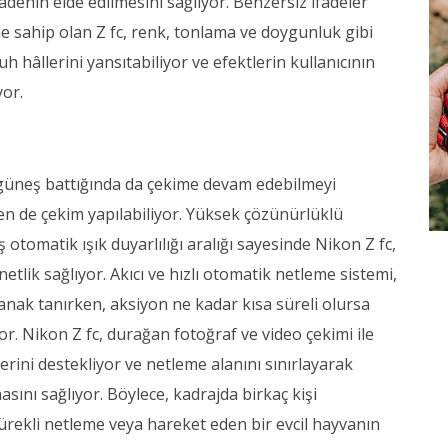
ifadenin elde edilmesini sağlıyor. Benzersiz ifadeler
e sahip olan Z fc, renk, tonlama ve doygunluk gibi
uh hâllerini yansıtabiliyor ve efektlerin kullanıcının
or.
le güneş battığında da çekime devam edebilmeyi
en de çekim yapılabiliyor. Yüksek çözünürlüklü
otomatik ışık duyarlılığı aralığı sayesinde Nikon Z fc,
etlik sağlıyor. Akıcı ve hızlı otomatik netleme sistemi,
nak tanırken, aksiyon ne kadar kısa süreli olursa
. Nikon Z fc, durağan fotoğraf ve video çekimi ile
rini destekliyor ve netleme alanını sınırlayarak
asını sağlıyor. Böylece, kadrajda birkaç kişi
ekli netleme veya hareket eden bir evcil hayvanın