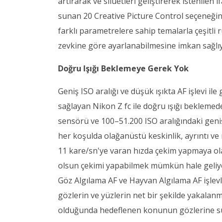
artırarak ve silüetleri geliştirerek istenilen 
sunan 20 Creative Picture Control seçeneğin
farklı parametrelere sahip temalarla çeşitli r
zevkine göre ayarlanabilmesine imkan sağlıy
Doğru Işığı Beklemeye Gerek Yok
Geniş ISO aralığı ve düşük ışıkta AF işlevi i
sağlayan Nikon Z fc ile doğru ışığı beklemed
sensörü ve 100–51.200 ISO aralığındaki geniş 
her koşulda olağanüstü keskinlik, ayrıntı ve n
11 kare/sn'ye varan hızda çekim yapmaya ola
olsun çekimi yapabilmek mümkün hale geliyor
Göz Algılama AF ve Hayvan Algılama AF işlevle
gözlerin ve yüzlerin net bir şekilde yakalanm
olduğunda hedeflenen konunun gözlerine sür