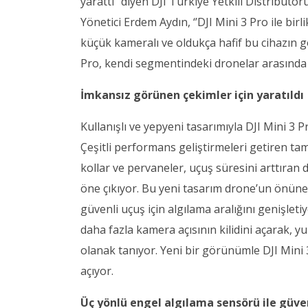
yarattı’’ diyen DJI Türkiye Yetkili Distribüt
Yönetici Erdem Aydın, ‘’DJI Mini 3 Pro ile birl
küçük kameralı ve oldukça hafif bu cihazın g
Pro, kendi segmentindeki dronelar arasında f
İmkansız görünen çekimler için yaratıldı
Kullanışlı ve yepyeni tasarımıyla DJI Mini 3 
Çeşitli performans geliştirmeleri getiren ta
kollar ve pervaneler, uçuş süresini arttıran 
öne çıkıyor. Bu yeni tasarım drone’un önüne 
güvenli uçuş için algılama aralığını genişlet
daha fazla kamera açısının kilidini açarak, y
olanak tanıyor. Yeni bir görünümle DJI Mini 3 
açıyor.
Üç yönlü engel algılama sensörü ile güven