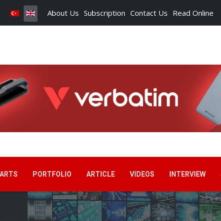
About Us
Subscription
Contact Us
Read Online
ARTS
PORTFOLIO
ARTICLE
VIDEOS
INTERVIEW