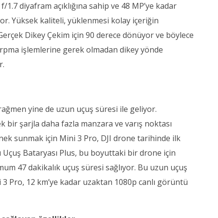
ca f/1.7 diyafram açıklığına sahip ve 48 MP’ye kadar
r. Yüksek kaliteli, yüklenmesi kolay içeriğin
Gerçek Dikey Çekim için 90 derece dönüyor ve böylece
kırpma işlemlerine gerek olmadan dikey yönde
r.
rağmen yine de uzun uçuş süresi ile geliyor.
 bir şarjla daha fazla manzara ve varış noktası
enek sunmak için Mini 3 Pro, DJI drone tarihinde ilk
ı Uçuş Bataryası Plus, bu boyuttaki bir drone için
um 47 dakikalık uçuş süresi sağlıyor. Bu uzun uçuş
i 3 Pro, 12 km’ye kadar uzaktan 1080p canlı görüntü