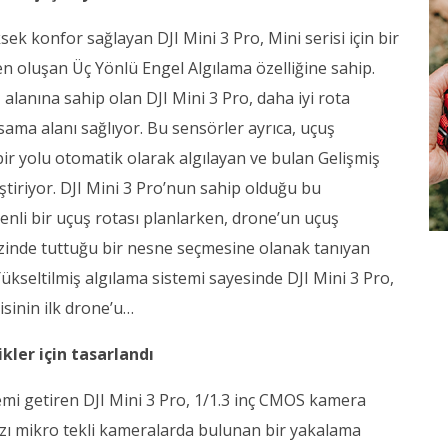
ksek konfor sağlayan DJI Mini 3 Pro, Mini serisi için bir
rden oluşan Üç Yönlü Engel Algılama özelliğine sahip.
 alanına sahip olan DJI Mini 3 Pro, daha iyi rota
psama alanı sağlıyor. Bu sensörler ayrıca, uçuş
bir yolu otomatik olarak algılayan ve bulan Gelişmiş
eştiriyor. DJI Mini 3 Pro’nun sahip olduğu bu
venli bir uçuş rotası planlarken, drone’un uçuş
zinde tuttuğu bir nesne seçmesine olanak tanıyan
ükseltilmiş algılama sistemi sayesinde DJI Mini 3 Pro,
sinin ilk drone’u…
kler için tasarlandı
mi getiren DJI Mini 3 Pro, 1/1.3 inç CMOS kamera
zı mikro tekli kameralarda bulunan bir yakalama