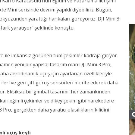
örü Karfo Karacasulu’nun Eğitim ve Pazarlama İletişimi
ikte Mini serisinde devrim yapıldı diyebiliriz. Bugün,
ökyüzünden yarattığı harikaları görüyoruz. DJI Mini 3
ark yaratıyor’’ şeklinde konuştu.
Pro ile imkansız görünen tüm çekimler kadraja giriyor.
mamen yeni bir yapısal tasarım olan DJI Mini 3 Pro,
daha aerodinamik uçuş için ayarlanan özellikleriyle
ileri ve geri çift görüş sensörleri monte ederek daha
iyor. Eksiksiz bir gimbal tasarımı, her zamankinden
ukarı eğimli çekimler ve dikey çekim gibi hareketlere
Pro, gerçekten daha yaratıcı olasılıkların kilidini
li uçuş keyfi