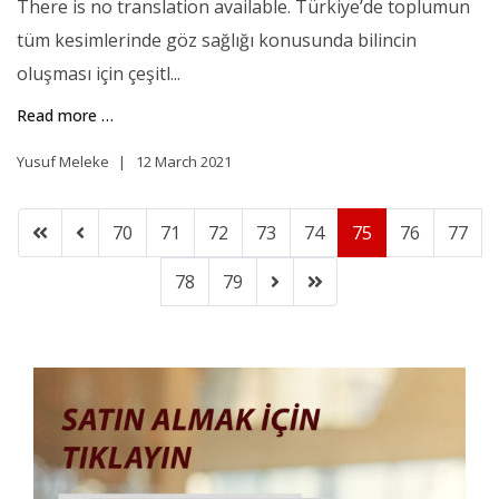
There is no translation available. Türkiye’de toplumun
tüm kesimlerinde göz sağlığı konusunda bilincin
oluşması için çeşitl...
Read more …
Yusuf Meleke
12 March 2021
70
71
72
73
74
75
76
77
78
79