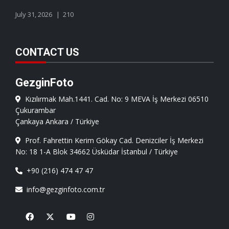
July 31, 2026
210
CONTACT US
GezginFoto
Kızılırmak Mah.1441. Cad. No: 9 MEVA İş Merkezi 06510
Çukurambar
Çankaya Ankara / Türkiye
Prof. Fahrettin Kerim Gökay Cad. Denizciler İş Merkezi
No: 18 1-A Blok 34662 Üsküdar İstanbul / Türkiye
+90 (216) 474 47 47
info@gezginfoto.com.tr
Facebook
X
Youtube
Instagram