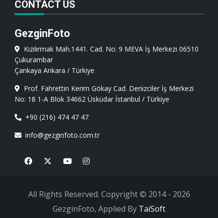
CONTACT US
GezginFoto
Kızılırmak Mah.1441. Cad. No: 9 MEVA İş Merkezi 06510
Çukurambar
Çankaya Ankara / Türkiye
Prof. Fahrettin Kerim Gökay Cad. Denizciler İş Merkezi
No: 18 1-A Blok 34662 Üsküdar İstanbul / Türkiye
+90 (216) 474 47 47
info@gezginfoto.com.tr
Facebook
X
Youtube
Instagram
All Rights Reserved. Copyright © 2014 - 2026
GezginFoto, Applied By
TaiSoft