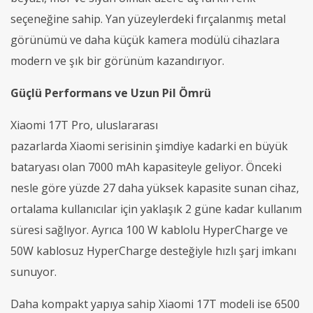
seçeneğine sahip. Yan yüzeylerdeki fırçalanmış metal
görünümü ve daha küçük kamera modülü cihazlara
modern ve şık bir görünüm kazandırıyor.
Güçlü
P
erformans ve
U
zun
P
il
Ö
mrü
Xiaomi 17T Pro, uluslararası
pazarlarda Xiaomi serisinin şimdiye kadarki en büyük
bataryası olan 7000 mAh kapasiteyle geliyor. Önceki
nesle göre yüzde 27 daha yüksek kapasite sunan cihaz,
ortalama kullanıcılar için yaklaşık 2 güne kadar kullanım
süresi sağlıyor. Ayrıca 100 W kablolu HyperCharge ve
50W kablosuz HyperCharge desteğiyle hızlı şarj imkanı
sunuyor.
Daha kompakt yapıya sahip Xiaomi 17T modeli ise 6500