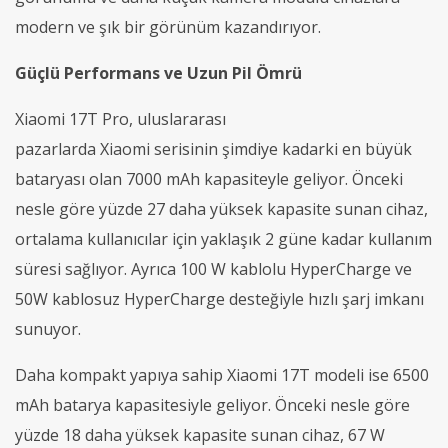
modern ve şık bir görünüm kazandırıyor.
Güçlü
P
erformans ve
U
zun
P
il
Ö
mrü
Xiaomi 17T Pro, uluslararası
pazarlarda Xiaomi serisinin şimdiye kadarki en büyük
bataryası olan 7000 mAh kapasiteyle geliyor. Önceki
nesle göre yüzde 27 daha yüksek kapasite sunan cihaz,
ortalama kullanıcılar için yaklaşık 2 güne kadar kullanım
süresi sağlıyor. Ayrıca 100 W kablolu HyperCharge ve
50W kablosuz HyperCharge desteğiyle hızlı şarj imkanı
sunuyor.
Daha kompakt yapıya sahip Xiaomi 17T modeli ise 6500
mAh batarya kapasitesiyle geliyor. Önceki nesle göre
yüzde 18 daha yüksek kapasite sunan cihaz, 67 W