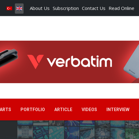
About Us
Subscription
Contact Us
Read Online
ARTS
PORTFOLIO
ARTICLE
VIDEOS
INTERVIEW