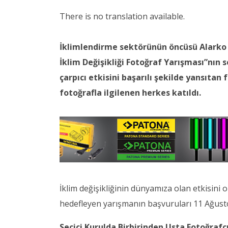
There is no translation available.
İklimlendirme sektörünün öncüsü Alarko Ca
İklim Değişikliği Fotoğraf Yarışması”nın s
çarpıcı etkisini başarılı şekilde yansıtan
fotoğrafla ilgilenen herkes katıldı.
İklim değişikliğinin dünyamıza olan etkisini 
hedefleyen yarışmanın başvuruları 11 Ağusto
Seçici Kurulda Birbirinden Usta Fotoğrafçı