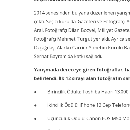
2014 senesinden bu yana düzenlenen yarışman
çekti. Seçici kurulda; Gazeteci ve Fotoğrafç
Aral, Fotoğrafçı Dilan Bozyel, Milliyet Gazet
Fotoğrafçı Mehmet Turgut yer aldı. Ayrıca 
Özçağdaş, Alarko Carrier Yönetim Kurulu Ba
Serhat Bayram da katkı sağladı.
Yarışmada dereceye giren fotoğraflar, ha
belirlendi. İlk 12 sırayı alan fotoğrafın 
● Birincilik Ödülü: Toshiba Haori 13.000
● İkincilik Ödülü: iPhone 12 Cep Telefo
● Üçüncülük Ödülü: Canon EOS M50 Mark I