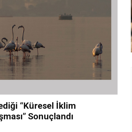
ediği “Küresel İklim
rışması” Sonuçlandı