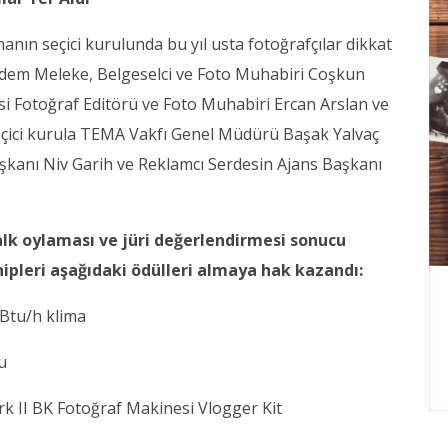
ın seçici kurulunda bu yıl usta fotoğrafçılar dikkat
ı Adem Meleke, Belgeselci ve Foto Muhabiri Coşkun
esi Fotoğraf Editörü ve Foto Muhabiri Ercan Arslan ve
seçici kurula TEMA Vakfı Genel Müdürü Başak Yalvaç
şkanı Niv Garih ve Reklamcı Serdesin Ajans Başkanı
lk oylaması ve jüri değerlendirmesi sonucu
sahipleri aşağıdaki ödülleri almaya hak kazandı:
 Btu/h klima
nu
I BK Fotoğraf Makinesi Vlogger Kit