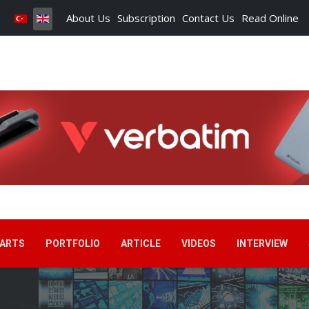
About Us
Subscription
Contact Us
Read Online
ARTS
PORTFOLIO
ARTICLE
VIDEOS
INTERVIEW