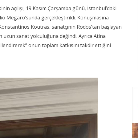
sinin açılışı, 19 Kasım Çarşamba günü, İstanbul’daki
o Megaro’sunda gerçekleştirildi. Konuşmasına
i Konstantinos Koutras, sanatçının Rodos’tan başlayan
ayan uzun sanat yolculuğuna değindi. Ayrıca Atina
llendirerek” onun toplam katkısını takdir ettiğini