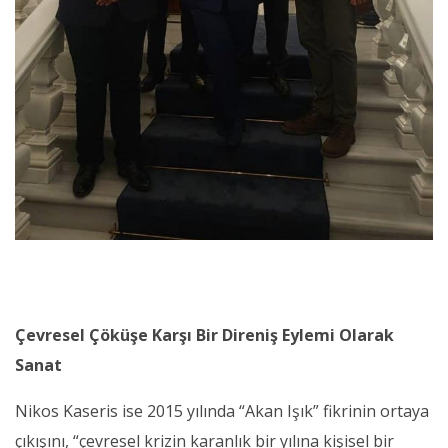
Çevresel Çöküşe Karşı Bir Direniş Eylemi Olarak
Sanat
Nikos Kaseris ise 2015 yılında “Akan Işık” fikrinin ortaya
çıkışını, “çevresel krizin karanlık bir yılına kişisel bir