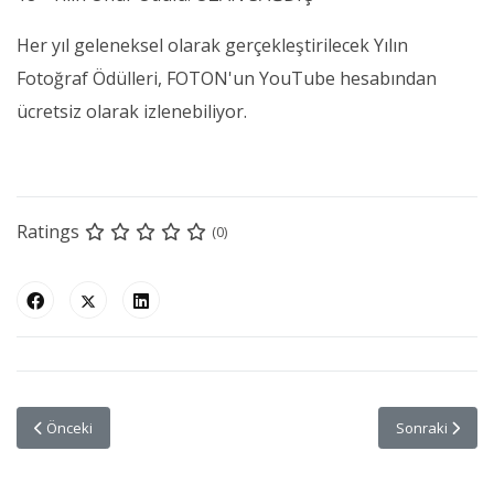
Her yıl geleneksel olarak gerçekleştirilecek Yılın
Fotoğraf Ödülleri, FOTON'un YouTube hesabından
ücretsiz olarak izlenebiliyor.
Ratings
(0)
Önceki makale: GezginFoto'nun 41. Sayısı Çıktı
Sonraki makale
Önceki
Sonraki