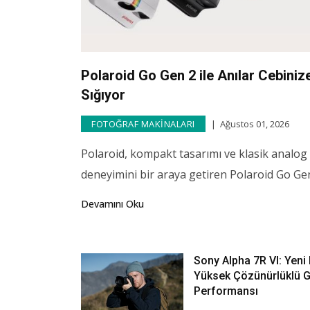
Etki
Polaroid Go Gen 2 ile Anılar Cebiniz
Çek
Sığıyor
May 21
FOTOĞRAF MAKINALARI
Ağustos 01, 2026
Şehir
Polaroid, kompakt tasarımı ve klasik analog
çekiml
deneyimini bir araya getiren Polaroid Go Gen
öneml
Devamını Oku
Devam
Sony Alpha 7R VI: Yeni 
Yüksek Çözünürlüklü 
Performansı