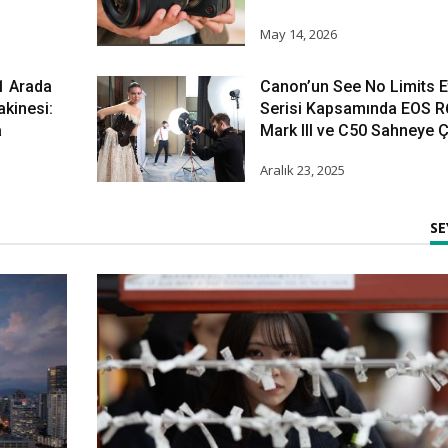
May 14, 2026
1 Arada
Canon’un See No Limits Et
akinesi:
Serisi Kapsamında EOS R
a
Mark III ve C50 Sahneye Çı
Aralık 23, 2025
S