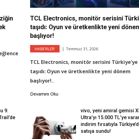
ziğin
TCL Electronics, monitör serisini Türk
ek
taşıdı: Oyun ve üretkenlikte yeni döne
başlıyor!
HABERLER
Temmuz 31, 2026
 eğlence
TCL Electronics, monitör serisini Türkiye’ye
taşıdı: Oyun ve üretkenlikte yeni dönem
başlıyor!
...
Devamını Oku
u 9.
vivo, yeni amiral gemisi 
rail’de
Ultra’yı 15.000 TL’ye vara
indirim fırsatıyla Türkiye’
satışa sundu!