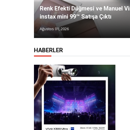
Renk Efekti Düğmesi ve Manuel Vin
instax mini 99™ Satışa Çıktı
Ağustos 01, 2026
HABERLER