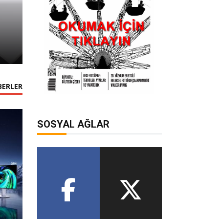
İstanbul Festivali’nde eğlence ve müzi
Temmuz 31, 2026
BERLER
SOSYAL AĞLAR