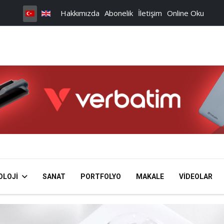
Hakkımızda
Abonelik
İletişim
Online Oku
OLOJI
SANAT
PORTFOLYO
MAKALE
VIDEOLAR