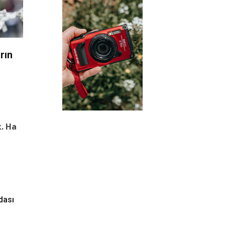
rın
. Ha
dası