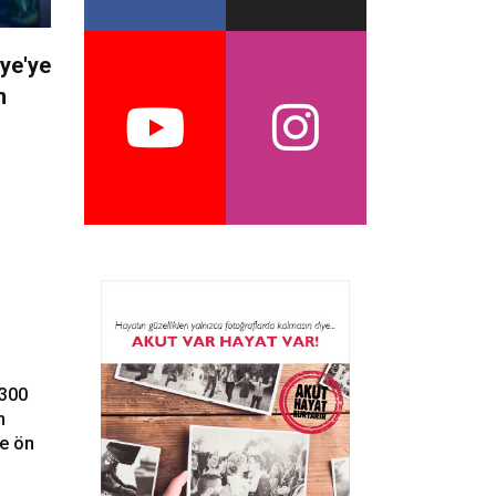
iye'ye
m
X300
n
de ön