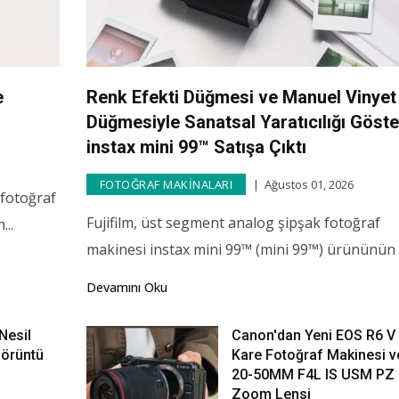
li Manzara Fotoğrafları
Sony'den Sabit F2.8
e
Renk Efekti Düğmesi ve Manuel Vinyet
mek.
Diyafram Açıklığına Sa
Düğmesiyle Sanatsal Yaratıcılığı Göst
12-24mm G Master™
instax mini 99™ Satışa Çıktı
, 2019
Temmuz 08, 2020
, Doğa, kırsal manzara
FOTOĞRAF MAKINALARI
Ağustos 01, 2026
 fotoğraf
Sony, bugün, FE 12-24mm 
eri, fotoğrafçılığın en
Fujifilm, üst segment analog şipşak fotoğraf
...
GM (model SEL1224GM) g
i alanlarındandır.
makinesi instax mini 99™ (mini 99™) ürününün y
diyafram açıklığına sahip 
ını Oku
Devamını Oku
geniş açılı zum lens ile ful
frame lens serisine heye
Nesil
Canon'dan Yeni EOS R6 V
Devamını Oku
Görüntü
Kare Fotoğraf Makinesi v
20-50MM F4L IS USM PZ
Zoom Lensi