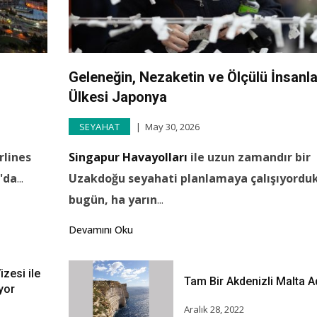
Geleneğin, Nezaketin ve Ölçülü İnsanla
Ülkesi Japonya
SEYAHAT
May 30, 2026
rlines
Singapur Havayolları
ile uzun zamandır bir
'da
...
Uzakdoğu seyahati planlamaya çalışıyorduk
bugün, ha yarın
...
Devamını Oku
zesi ile
Tam Bir Akdenizli Malta A
yor
Aralık 28, 2022