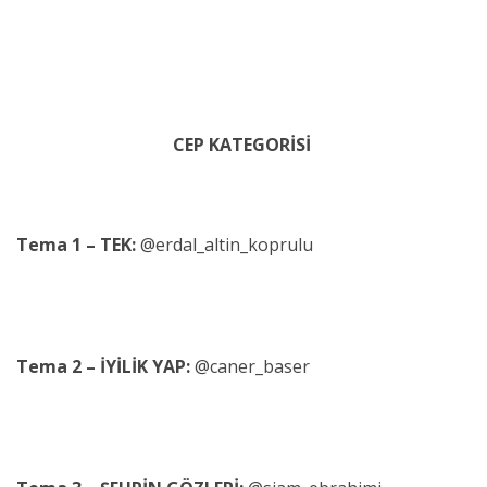
CEP KATEGORİSİ
Tema 1 – TEK:
@erdal_altin_koprulu
Tema 2 – İYİLİK YAP:
@caner_baser