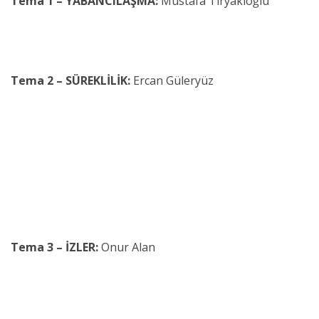
Tema 1 – YABANCILAŞMA:
Mustafa Tiryakioğlu
Tema 2 – SÜREKLİLİK:
Ercan Güleryüz
Tema 3 – İZLER:
Onur Alan