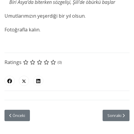
Biri Asya’da biterken sözgelişi, Şili’de öbürkü başlar
Umutlarımızın yeşerdiği bir yıl olsun.
Fotoğrafla kalın.
Ratings
(0)
Önceki makale: Fujifilm SmallRig Türkiye Tek Yetkili Distribütörlüğünü 
Sonraki makale:
Önceki
Sonraki