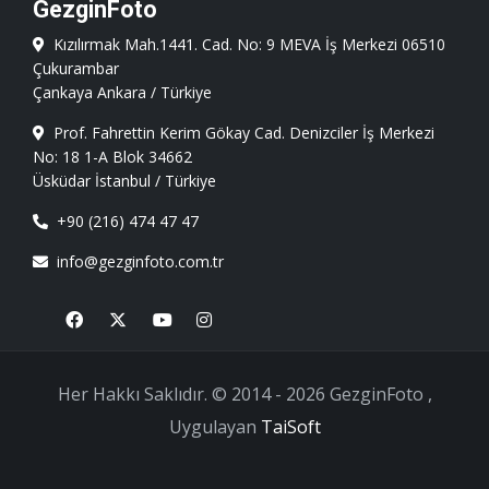
GezginFoto
Kızılırmak Mah.1441. Cad. No: 9 MEVA İş Merkezi 06510
Çukurambar
Çankaya Ankara / Türkiye
Prof. Fahrettin Kerim Gökay Cad. Denizciler İş Merkezi
No: 18 1-A Blok 34662
Üsküdar İstanbul / Türkiye
+90 (216) 474 47 47
info@gezginfoto.com.tr
Facebook
X
Youtube
Instagram
Her Hakkı Saklıdır. © 2014 - 2026 GezginFoto ,
Uygulayan
TaiSoft