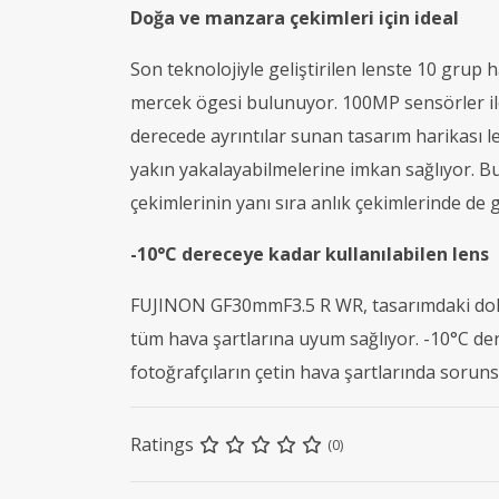
Doğa ve manzara çekimleri için ideal
Son teknolojiyle geliştirilen lenste 10 grup ha
mercek ögesi bulunuyor. 100MP sensörler ile 
derecede ayrıntılar sunan tasarım harikası l
yakın yakalayabilmelerine imkan sağlıyor. B
çekimlerinin yanı sıra anlık çekimlerinde de 
-10°C dereceye kadar kullanılabilen lens
FUJINON GF30mmF3.5 R WR, tasarımdaki dokuz
tüm hava şartlarına uyum sağlıyor. -10°C dere
fotoğrafçıların çetin hava şartlarında soruns
Ratings
(0)