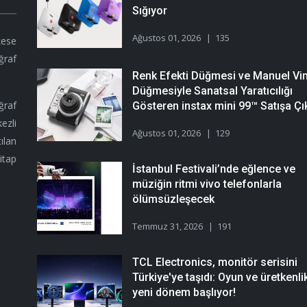
Sığıyor
Ağustos 01, 2026
135
kese
ğraf
Renk Efekti Düğmesi ve Manuel Vi
Düğmesiyle Sanatsal Yaratıcılığı
ğraf
Gösteren instax mini 99™ Satışa Çık
ezli
Ağustos 01, 2026
129
ılan
itap
İstanbul Festivali’nde eğlence ve
müziğin ritmi vivo telefonlarla
ölümsüzleşecek
Temmuz 31, 2026
191
TCL Electronics, monitör serisini
Türkiye'ye taşıdı: Oyun ve üretkenli
yeni dönem başlıyor!