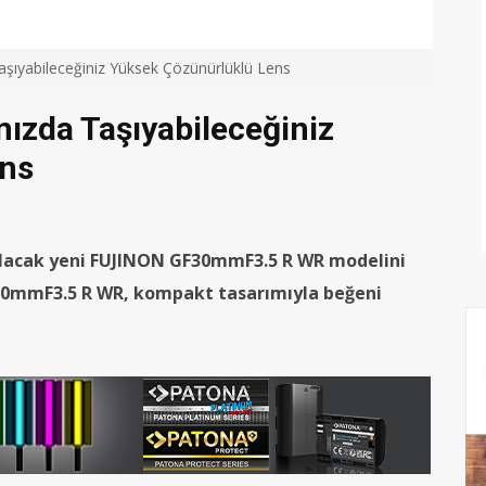
Taşıyabileceğiniz Yüksek Çözünürlüklü Lens
nızda Taşıyabileceğiniz
ens
i olacak yeni FUJINON GF30mmF3.5 R WR modelini
 GF30mmF3.5 R WR, kompakt tasarımıyla beğeni