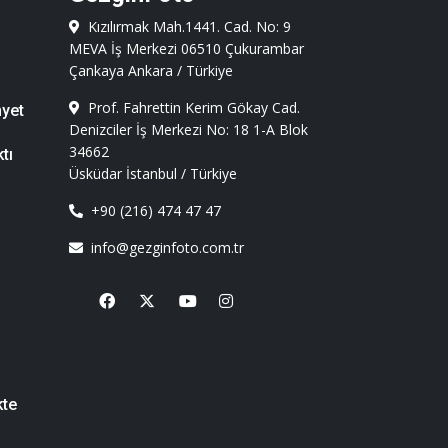
Kızılırmak Mah.1441. Cad. No: 9
MEVA İş Merkezi 06510 Çukurambar
Çankaya Ankara / Türkiye
Prof. Fahrettin Kerim Gökay Cad.
nyet
Denizciler İş Merkezi No: 18 1-A Blok
34662
tı
Üsküdar İstanbul / Türkiye
+90 (216) 474 47 47
info@gezginfoto.com.tr
Facebook
X
Youtube
Instagram
kte