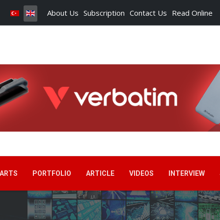
About Us
Subscription
Contact Us
Read Online
ARTS
PORTFOLIO
ARTICLE
VIDEOS
INTERVIEW