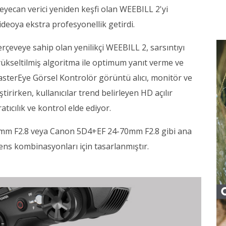
yecan verici yeniden keşfi olan WEEBILL 2'yi
ideoya ekstra profesyonellik getirdi.
erçeveye sahip olan yenilikçi WEEBILL 2, sarsıntıyı
yükseltilmiş algoritma ile optimum yanıt verme ve
MasterEye Görsel Kontrolör görüntü alıcı, monitör ve
tirirken, kullanıcılar trend belirleyen HD açılır
cılık ve kontrol elde ediyor.
0mm F2.8 veya Canon 5D4+EF 24-70mm F2.8 gibi ana
ens kombinasyonları için tasarlanmıştır.