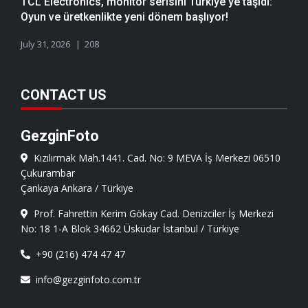
TCL Electronics, monitör serisini Türkiye'ye taşıdı:
Oyun ve üretkenlikte yeni dönem başlıyor!
July 31, 2026
208
CONTACT US
GezginFoto
Kızılırmak Mah.1441. Cad. No: 9 MEVA İş Merkezi 06510
Çukurambar
Çankaya Ankara / Türkiye
Prof. Fahrettin Kerim Gökay Cad. Denizciler İş Merkezi
No: 18 1-A Blok 34662 Üsküdar İstanbul / Türkiye
+90 (216) 474 47 47
info@gezginfoto.com.tr