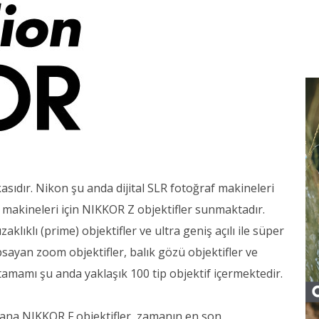
sıdır. Nikon şu anda dijital SLR fotoğraf makineleri
f makineleri için NIKKOR Z objektifler sunmaktadır.
klıklı (prime) objektifler ve ultra geniş açılı ile süper
psayan zoom objektifler, balık gözü objektifler ve
tamamı şu anda yaklaşık 100 tip objektif içermektedir.
yana NIKKOR F objektifler, zamanın en son