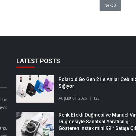
 CANON EOS R İLE YAKALAYIN!
Next article: Dün
Next
LATEST POSTS
Polaroid Go Gen 2 ile Anılar Cebini
Sığıyor
August 01, 2026
125
d in
ey's
Renk Efekti Düğmesi ve Manuel Vi
Düğmesiyle Sanatsal Yaratıcılığı
hs,
Gösteren instax mini 99™ Satışa Çık
avel