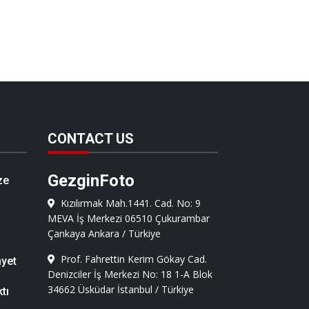
yanın İlk Dört Arka Kameralı Telefonu Samsung Galaxy A9 Dört Dörtlük Kam
CONTACT US
GezginFoto
ze
Kızılırmak Mah.1441. Cad. No: 9
MEVA İş Merkezi 06510 Çukurambar
Çankaya Ankara / Türkiye
Prof. Fahrettin Kerim Gökay Cad.
nyet
Denizciler İş Merkezi No: 18 1-A Blok
34662 Üsküdar İstanbul / Türkiye
tı