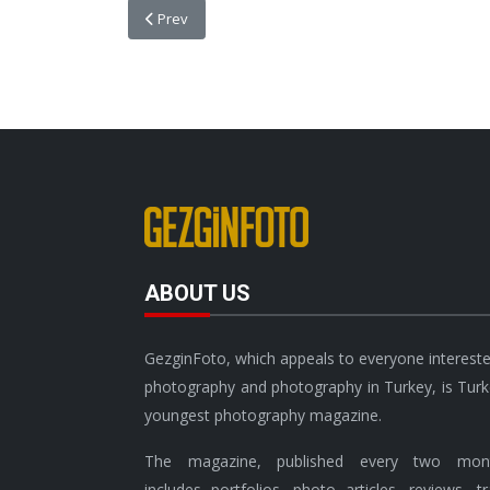
Previous article: HİKAYELERİNİZİN EN İNCE DETAYINI
Prev
ABOUT US
GezginFoto, which appeals to everyone intereste
photography and photography in Turkey, is Turk
youngest photography magazine.
The magazine, published every two mont
includes portfolios, photo articles, reviews, tr