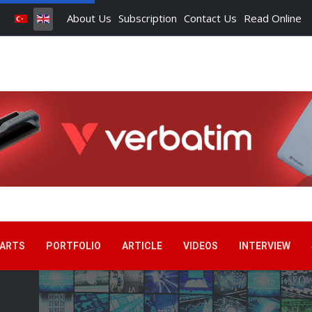
About Us
Subscription
Contact Us
Read Online
ARTS
PORTFOLIO
ARTICLE
VIDEOS
INTERVIEW