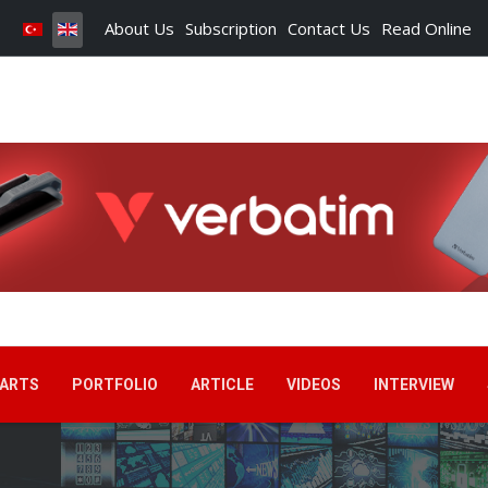
About Us
Subscription
Contact Us
Read Online
ARTS
PORTFOLIO
ARTICLE
VIDEOS
INTERVIEW