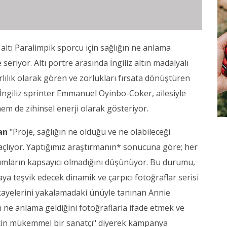
 altı Paralimpik sporcu için sağlığın ne anlama
 seriyor. Altı portre arasında İngiliz altın madalyalı
ılık olarak gören ve zorlukları fırsata dönüştüren
 İngiliz sprinter Emmanuel Oyinbo-Coker, ailesiyle
hem de zihinsel enerji olarak gösteriyor.
an
"Proje, sağlığın ne olduğu ve ne olabileceği
maçlıyor. Yaptığımız araştırmanın* sonucuna göre; her
latımların kapsayıcı olmadığını düşünüyor. Bu durumu,
aya teşvik edecek dinamik ve çarpıcı fotoğraflar serisi
 hikayelerini yakalamadaki ünüyle tanınan Annie
ın ne anlama geldiğini fotoğraflarla ifade etmek ve
için mükemmel bir sanatçı" diyerek kampanya