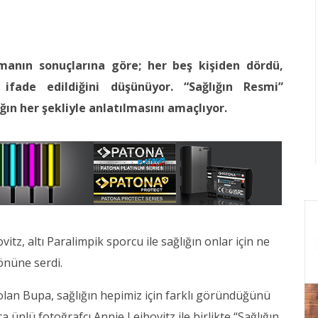
rmanın sonuçlarına göre; her beş kişiden dördü,
ifade edildiğini düşünüyor. “Sağlığın Resmi”
ın her şekliyle anlatılmasını amaçlıyor.
tz, altı Paralimpik sporcu ile sağlığın onlar için ne
önüne serdi.
 olan Bupa, sağlığın hepimiz için farklı göründüğünü
 ünlü fotoğrafçı Annie Leibovitz ile birlikte “Sağlığın