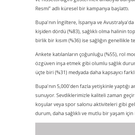
Resmi” adlı küresel bir kampanya başlattı.
Bupa'nın İngiltere, İspanya ve Avustralya'da
kişiden dördü (%83), sağlıklı olma halinin to
birlik bir kısım (%36) ise sağlığın genellikle t
Ankete katılanların çoğunluğu (%55), rol mod
özgüven inşa etmek gibi olumlu sağlık durum
üçte biri (%31) medyada daha kapsayıcı farklı 
Bupa'nın 5,000'den fazla yetişkinle yaptığı 
sunuyor. Sevdiklerimizle kaliteli zaman geçi
koşular veya spor salonu aktiviteleri gibi g
durum, daha sağlıklı ve mutlu bir yaşam için 