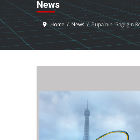
News
Home
News
Bupa'nın "Sağlığın R