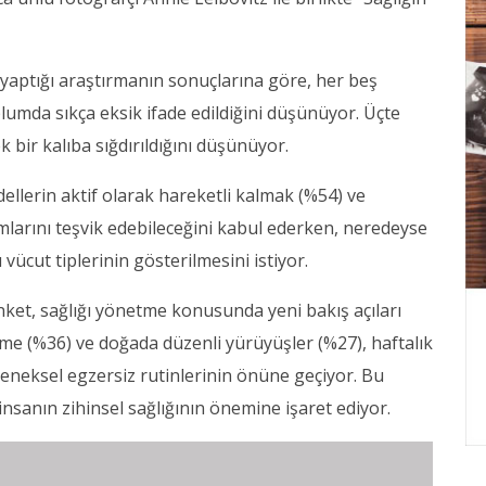
 yaptığı araştırmanın sonuçlarına göre, her beş
plumda sıkça eksik ifade edildiğini düşünüyor. Üçte
ek bir kalıba sığdırıldığını düşünüyor.
ellerin aktif olarak hareketli kalmak (%54) ve
larını teşvik edebileceğini kabul ederken, neredeyse
vücut tiplerinin gösterilmesini istiyor.
anket, sağlığı yönetme konusunda yeni bakış açıları
rme (%36) ve doğada düzenli yürüyüşler (%27), haftalık
eleneksel egzersiz rutinlerinin önüne geçiyor. Bu
insanın zihinsel sağlığının önemine işaret ediyor.