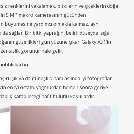
iz renklerini yakalamak, bitkilerin ve çiçeklerin doğal
51’in 5 MP makro kamerasının gücünden
lerin büyümesine yardımcı olmakla kalmaz, aynı
da sağlar. Bir bitki yaprağını belirli düzeyde ışığa
oğanın güzellikleri gün yüzüne çıkar. Galaxy A51’in
zensizlik görünür hale gelir.
anlılık katın
şırı ışık ya da güneşli ortam aslında iyi fotoğraflar
rı için en iyi ortam, yağmurdan hemen sonra geriye
laklık katabileceği hafif bulutlu koşullardır.