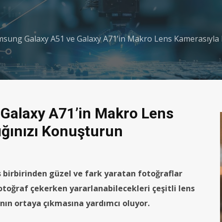
sung Galaxy A51 ve Galaxy A71’in Makro Lens Kamerasıyla F
Galaxy A71’in Makro Lens
ığınızı Konuşturun
birbirinden güzel ve fark yaratan fotoğraflar
fotoğraf çekerken yararlanabilecekleri çeşitli lens
rının ortaya çıkmasına yardımcı oluyor.