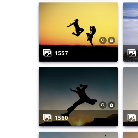
1557
1560