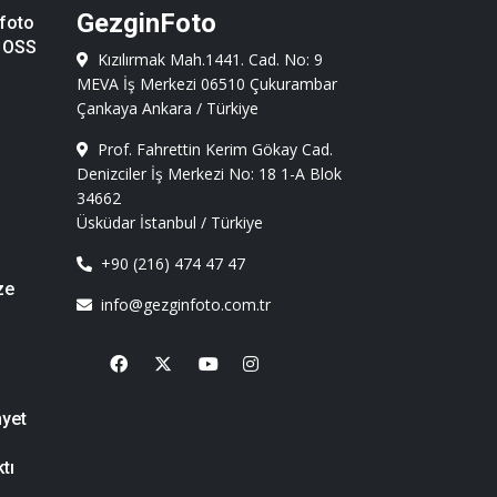
GezginFoto
foto
 OSS
Kızılırmak Mah.1441. Cad. No: 9
MEVA İş Merkezi 06510 Çukurambar
Çankaya Ankara / Türkiye
Prof. Fahrettin Kerim Gökay Cad.
Denizciler İş Merkezi No: 18 1-A Blok
34662
Üsküdar İstanbul / Türkiye
+90 (216) 474 47 47
ze
info@gezginfoto.com.tr
Facebook
X
Youtube
Instagram
nyet
tı