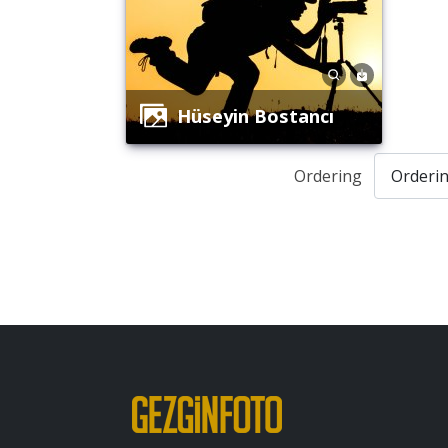
Hüseyin Bostancı
Ordering