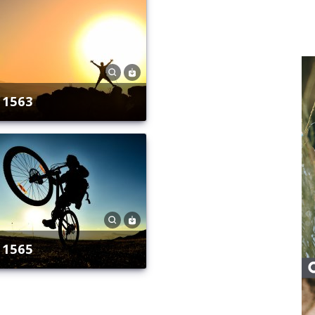
1563
1565