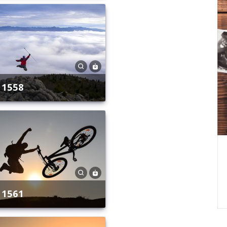
1558
1561