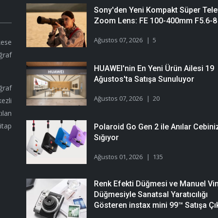
Sony'den Yeni Kompakt Süper Tele
Zoom Lens: FE 100-400mm F5.6-8
Ağustos 07, 2026
5
kese
ğraf
HUAWEI'nin En Yeni Ürün Ailesi 19
Ağustos'ta Satışa Sunuluyor
ğraf
Ağustos 07, 2026
20
ezli
ılan
itap
Polaroid Go Gen 2 ile Anılar Cebini
Sığıyor
Ağustos 01, 2026
135
Renk Efekti Düğmesi ve Manuel Vi
Düğmesiyle Sanatsal Yaratıcılığı
Gösteren instax mini 99™ Satışa Çık