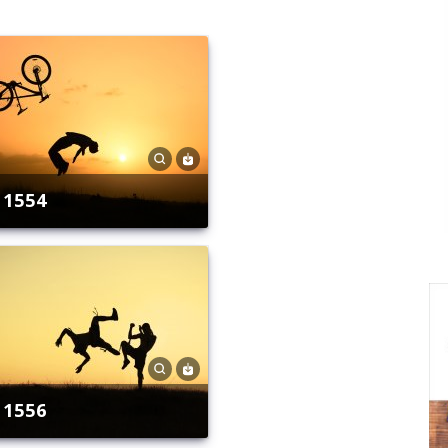
1554
1556