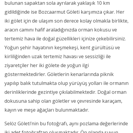
bulunan sapaktan sola ayrılarak yaklaşık 10 km
gidildiğinde ise Bozcaarmut Göleti karşımıza çıkar. Her
iki gölet için de ulaşım son derece kolay olmakla birlikte,
aracın camını hafif araladığınızda orman kokusu ve
tertemiz hava ile doğal güzellikleri içinize çekebilirsiniz.
Yoğun şehir hayatının keşmekeşi, kent gürültüsü ve
kirliliğinden uzak tertemiz havası ve sessizliği ile
ziyaretçiler her iki gölete de yoğun ilgi
göstermektedirler. Göletlerin kenarlarında piknik
yapılıp balık tutulmakta olup yürüyüş yolları ile ormanın
derinliklerinde gezintiye çıkılabilmektedir. Doğal orman
dokusuna sahip olan göletler ve çevresinde karaçam,
kayın ve meşe ağaçları bulunmaktadır.
Selöz Göleti’nin bu fotoğrafı, aynı pozlama değerlerinde
iki adet fotoğraftan oluşmaktadır. Ön planda suyun