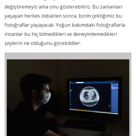
değiştiremeyiz ama onu gösterebiliriz. Bu zamanları
yaşayan herkes öldükten sonra, bizim çektiğimiz bu
fotoğraflar yaşayacak. Yoğun bakımdaki fotoğraflarla
insanlar bu hiç bilmedikleri ve deneyimlemedikleri
şeylerin ne olduğunu görebildiler.