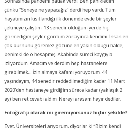
Sonrasında pandemi patlak verdi. Ben panikledim
çünkü “Seneye ne yapacağız” derdi hep vardı. Tüm
hayatımızın kısıtlandığı ilk dönemde evde bir şeyler
çekmeye çalıştım. 13 senedir olduğum yerde hiç
görmediğim şeyler gördüm zorlayınca kendimi. İnsan en
çok burnunu göremez gözüne en yakın olduğu halde,
benimki de o hesapmış. Akabinde süreci kaygıyla
izliyordum. Amacım ve derdim hep hastanelere
girebilmek… İzin almaya kafamı yoruyorum. 44
yaşındayım, 44 senedir reddedilmediğim kadar 11 Mart
2020’den hastaneye girdiğim sürece kadar (yaklaşık 2
ay) ben ret cevabı aldım. Nereyi arasam hayır dediler.
Fotoğrafçı olarak mı giremiyorsunuz hiçbir şekilde?
Evet. Üniversiteleri arıyorum, diyorlar ki “Bizim kendi