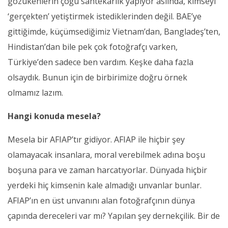
gözükenlerin çoğu sahtekârlık yapıyor aslında, kimseyi
‘gerçekten’ yetiştirmek istediklerinden değil. BAE’ye
gittiğimde, küçümsediğimiz Vietnam’dan, Bangladeş’ten,
Hindistan’dan bile pek çok fotoğrafçı varken,
Türkiye’den sadece ben vardım. Keşke daha fazla
olsaydık. Bunun için de birbirimize doğru örnek
olmamız lazım.
Hangi konuda mesela?
Mesela bir AFIAP’tır gidiyor. AFIAP ile hiçbir şey
olamayacak insanlara, moral verebilmek adına boşu
boşuna para ve zaman harcatıyorlar. Dünyada hiçbir
yerdeki hiç kimsenin kale almadığı unvanlar bunlar.
AFIAP’ın en üst unvanını alan fotoğrafçının dünya
çapında dereceleri var mı? Yapılan şey dernekçilik. Bir de