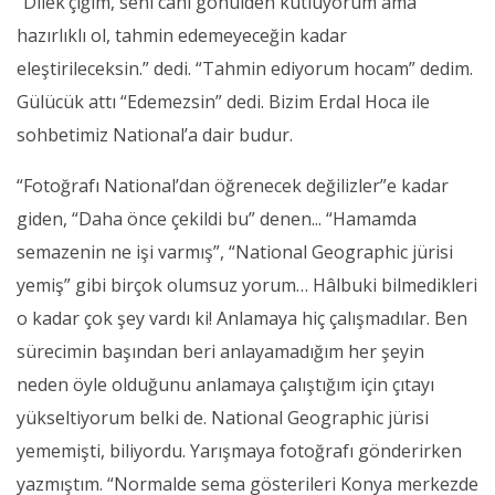
“Dilek’çiğim, seni canı gönülden kutluyorum ama
hazırlıklı ol, tahmin edemeyeceğin kadar
eleştirileceksin.” dedi. “Tahmin ediyorum hocam” dedim.
Gülücük attı “Edemezsin” dedi. Bizim Erdal Hoca ile
sohbetimiz National’a dair budur.
“Fotoğrafı National’dan öğrenecek değilizler”e kadar
giden, “Daha önce çekildi bu” denen... “Hamamda
semazenin ne işi varmış”, “National Geographic jürisi
yemiş” gibi birçok olumsuz yorum… Hâlbuki bilmedikleri
o kadar çok şey vardı ki! Anlamaya hiç çalışmadılar. Ben
sürecimin başından beri anlayamadığım her şeyin
neden öyle olduğunu anlamaya çalıştığım için çıtayı
yükseltiyorum belki de. National Geographic jürisi
yememişti, biliyordu. Yarışmaya fotoğrafı gönderirken
yazmıştım. “Normalde sema gösterileri Konya merkezde