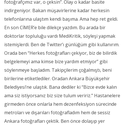
fotoğrafçımız var, o çeksin”. Olay o kadar basite
indirgeniyor. Bakan müşavirlerine kadar herkesin
telefonlarına ulaştım kendi başıma. Ama hep ret geldi.
En son CİMER’e bile dilekçe yazdım. Bu arada bir
doktorlar topluluğu vardı MediKritik, söyleşi yapmak
istemişlerdi. Ben de Twitter’ı günlüğüm gibi kullanırım.
Orada ben “Herkes fotoğrafları çekiyor, biz de bilirdik
belgelemeyi ama kimse bize yardım etmiyor” gibi
söylenmeye başladım. Takipçilerim çoğalmıştı, beni
birilerine etiketlediler. Oradan Ankara Büyükşehir
Belediyesi’ne ulaştık. Bana dediler ki “Bizce evde kalın
ama siz istiyorsanız biz size tulum veririz.” Hastanelere
girmeden önce onlarla hem dezenfeksiyon sürecinde
metroları ve dışarıları fotoğrafladım hem de sessiz
Ankara fotoğrafları çektik. Ben önce dolaşıp yer