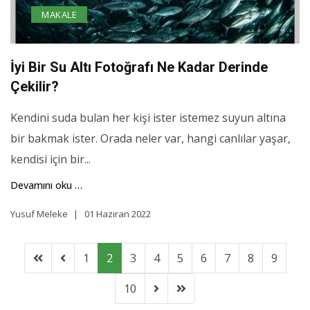
MAKALE
İyi Bir Su Altı Fotoğrafı Ne Kadar Derinde
Çekilir?
Kendini suda bulan her kişi ister istemez suyun altına
bir bakmak ister. Orada neler var, hangi canlılar yaşar,
kendisi için bir...
Devamını oku …
Yusuf Meleke
01 Haziran 2022
1
2
3
4
5
6
7
8
9
10