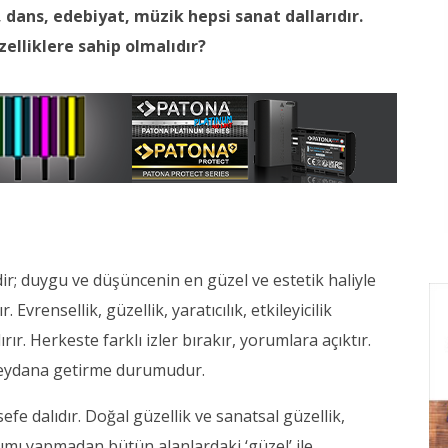
 dans, edebiyat, müzik hepsi sanat dallarıdır.
zelliklere sahip olmalıdır?
dir; duygu ve düşüncenin en güzel ve estetik haliyle
Evrensellik, güzellik, yaratıcılık, etkileyicilik
rır. Herkeste farklı izler bırakır, yorumlara açıktır.
meydana getirme durumudur.
sefe dalıdır. Doğal güzellik ve sanatsal güzellik,
ımı yapmadan bütün alanlardaki ‘güzel’ ile