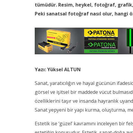
tümüdür. Resim, heykel, fotoğraf, grafik,
Peki sanatsal fotoğraf nasıl olur, hangi ö
Yazı: Yüksel ALTUN
Sanat, yaratıcılığın ve hayal gücünün ifadesi
görsel ve işitsel bir maddede vücut bulmasıdır. 
özelliklerini taşır ve insanda hayranlık uyandı
Sanat yepyeni bir yapı kurma, oluşturma, 
Estetik ise ‘güzel’ kavramını inceleyen bir fel
estetiğin konusudur. Estetik, sanat-doğa ayr