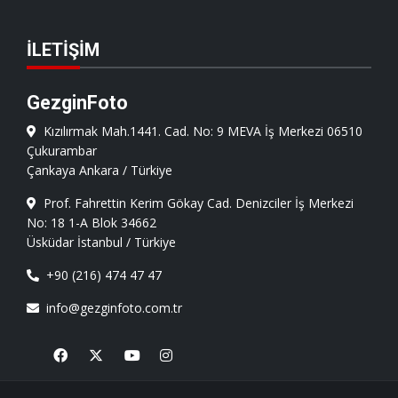
İLETIŞIM
GezginFoto
Kızılırmak Mah.1441. Cad. No: 9 MEVA İş Merkezi 06510
Çukurambar
Çankaya Ankara / Türkiye
Prof. Fahrettin Kerim Gökay Cad. Denizciler İş Merkezi
No: 18 1-A Blok 34662
Üsküdar İstanbul / Türkiye
+90 (216) 474 47 47
info@gezginfoto.com.tr
Facebook
X
Youtube
Instagram