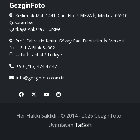
GezginFoto
Kızılırmak Mah.1441. Cad. No: 9 MEVA İş Merkezi 06510
Çukurambar
Çankaya Ankara / Türkiye
Prof. Fahrettin Kerim Gökay Cad. Denizciler İş Merkezi
No: 18 1-A Blok 34662
Üsküdar İstanbul / Türkiye
+90 (216) 474 47 47
info@gezginfoto.com.tr
Facebook
X
Youtube
Instagram
Her Hakkı Saklıdır. © 2014 - 2026 GezginFoto ,
Uygulayan
TaiSoft