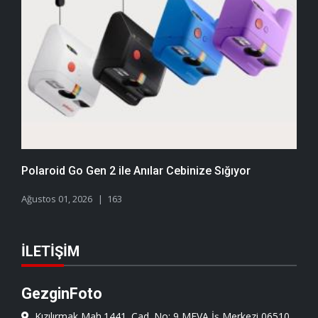
Polaroid Go Gen 2 ile Anılar Cebinize Sığıyor
Ağustos 01, 2026
163
İLETIŞIM
GezginFoto
Kızılırmak Mah.1441. Cad. No: 9 MEVA İş Merkezi 06510