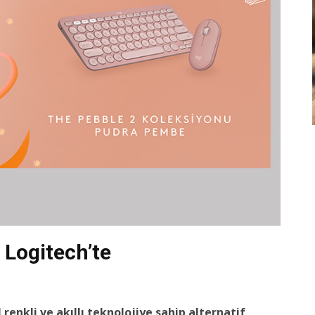
 Logitech’te
renkli ve akıllı teknolojiye sahip alternatif