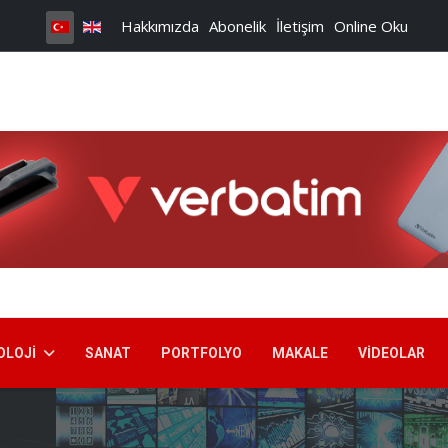
Hakkımızda
Abonelik
İletişim
Online Oku
OLOJI
SANAT
PORTFOLYO
MAKALE
VIDEOLAR