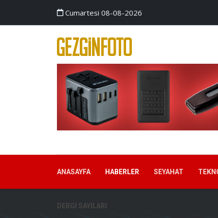
Cumartesi 08-08-2026
ANASAYFA
HABERLER
SEYAHAT
TEKN
DERGI SAYILARI