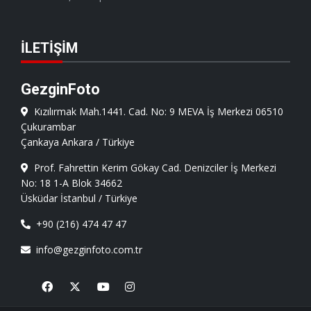
İLETIŞIM
GezginFoto
Kızılırmak Mah.1441. Cad. No: 9 MEVA İş Merkezi 06510
Çukurambar
Çankaya Ankara / Türkiye
Prof. Fahrettin Kerim Gökay Cad. Denizciler İş Merkezi
No: 18 1-A Blok 34662
Üsküdar İstanbul / Türkiye
+90 (216) 474 47 47
info@gezginfoto.com.tr
Facebook
X
Youtube
Instagram