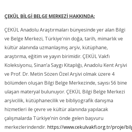
ÇEKÜL BİLGİ BELGE MERKEZİ HAKKINDA:
ÇEKÜL Anadolu Araştırmaları bünyesinde yer alan Bilgi
ve Belge Merkezi, Türkiye'nin doğa, tarih, mimarlık ve
kültür alanında uzmanlaşmış arşiv, kütüphane,
araştırma, eğitim ve yayın birimidir. ÇEKÜL Vakfı
Koleksiyonu, Sinan’a Saygı Kitaplığı, Anadolu Kent Arşivi
ve Prof. Dr. Metin Sözen Özel Arşivi olmak üzere 4
bölümden oluşan Bilgi Belge Merkezinde, sayısı 56 bine
ulaşan materyal bulunuyor. ÇEKÜL Bilgi Belge Merkezi
arşivcilik, kütüphanecilik ve bibliyografik danışma
hizmetleri ile çevre ve kültür alanında yapılacak
çalışmalarda Türkiye’nin önde gelen başvuru
merkezlerindendir.
https://www.cekulvakfi.org.tr/proje/bil