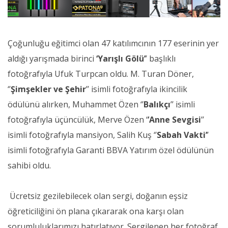
Çoğunluğu eğitimci olan 47 katılımcının 177 eserinin yer
aldığı yarışmada birinci
‘Yarışlı Gölü’
’ başlıklı
fotoğrafıyla Ufuk Turpcan oldu. M. Turan Döner,
‘’
Şimşekler ve Şehir
’’ isimli fotoğrafıyla ikincilik
ödülünü alırken, Muhammet Özen ‘’
Balıkçı
’’ isimli
fotoğrafıyla üçüncülük, Merve Özen ‘
’Anne Sevgisi
’’
isimli fotoğrafıyla mansiyon, Salih Kuş ‘’
Sabah Vakti’
’
isimli fotoğrafıyla Garanti BBVA Yatırım özel ödülünün
sahibi oldu.
Ücretsiz gezilebilecek olan sergi, doğanın eşsiz
öğreticiliğini ön plana çıkararak ona karşı olan
sorumluluklarımızı hatırlatıyor. Sergilenen her fotoğraf,