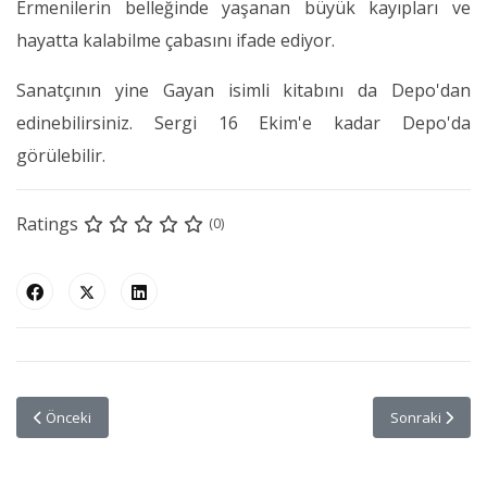
Ermenilerin belleğinde yaşanan büyük kayıpları ve
hayatta kalabilme çabasını ifade ediyor.
Sanatçının yine Gayan isimli kitabını da Depo'dan
edinebilirsiniz. Sergi 16 Ekim'e kadar Depo'da
görülebilir.
Ratings
(0)
Önceki makale: 11. Instagram Yarışmasının Ödülü Teslim Edildi
Sonraki makale
Önceki
Sonraki