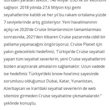
istihdam yaratan sektör, 140 Milyar USD’lık bir ekonomi
sağlıyor. 2018 yılında 27,6 Milyon kişi gemi
seyahatlerine katıldı ve her yıl bu rakam ortalama yüzde
7 seviyelerinde artış gösteriyor. Yeni havalimanının
açılışı ve 2020’de Cruise limanlarımızın tamamlanması
sonrasında, 2021’den itibaren Cruise pazarında ciddi bir
patlama yaşanacağını öngörüyoruz. Cruise Planet için
yakın gelecekteki hedefimiz, Türkiye’de Cruise seyahati
yapan tüm seyahat severlerin, yeni Cruise seyahatlerini
bizden araştırarak almalarını sağlamaktır. Uzun vadede
ise hedefimiz Türkiye’deki know-how’ımız sayesinde
sorumlusu olduğumuz Dubai, Katar, Yunanistan,
Azerbaycan ve İran’daki seyahat severlerin de web
sitemize girmeden Cruise seyahatine çıkmamalarıdır.”
şeklinde konuştu.