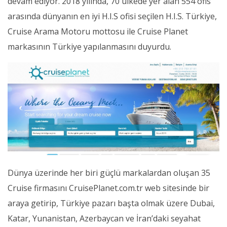
devam ediyor. 2018 yılında, 70 ülkede yer alan 554 ofis
arasında dünyanın en iyi H.I.S ofisi seçilen H.I.S. Türkiye,
Cruise Arama Motoru mottosu ile Cruise Planet
markasının Türkiye yapılanmasını duyurdu.
Dünya üzerinde her biri güçlü markalardan oluşan 35
Cruise firmasını CruisePlanet.com.tr web sitesinde bir
araya getirip, Türkiye pazarı başta olmak üzere Dubai,
Katar, Yunanistan, Azerbaycan ve İran’daki seyahat