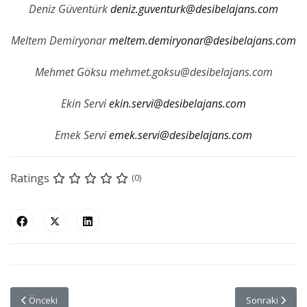
Deniz Güventürk
deniz.guventurk@desibelajans.com
Meltem Demiryonar
meltem.demiryonar@desibelajans.com
Mehmet Göksu
mehmet.goksu@desibelajans.com
Ekin Servi
ekin.servi@desibelajans.com
Emek Servi
emek.servi@desibelajans.com
Ratings
(0)
Önceki makale: Artık Türkiye’nin Bir Cruise Arama Motoru Var
Sonraki makale
Önceki
Sonraki