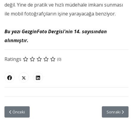
değil. Yine de pratik ve hızlı müdehale imkanı sunması
ile mobil fotoğrafçıların işine yarayacağa benziyor.
Bu yazı GezginFoto Dergisi'nin 14. sayısından
alınmıştır.
Ratings
(0)
Önceki makale: Fotoğraf Makinesi Satın Alırken - II
Sonraki makale
Önceki
Sonraki