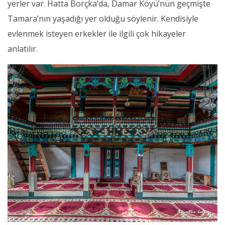
yerler var. Hatta Borçka’da, Damar Köyü’nün geçmişte
Tamara’nın yaşadığı yer olduğu söylenir. Kendisiyle
evlenmek isteyen erkekler ile ilgili çok hikayeler
anlatılır.