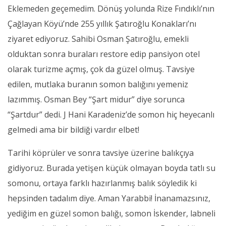
Eklemeden geçemedim. Dönüş yolunda Rize Fındıklı’nın
Çağlayan Köyü’nde 255 yıllık Şatıroğlu Konakları’nı
ziyaret ediyoruz. Sahibi Osman Şatıroğlu, emekli
olduktan sonra buraları restore edip pansiyon otel
olarak turizme açmış, çok da güzel olmuş. Tavsiye
edilen, mutlaka buranın somon balığını yemeniz
lazımmış. Osman Bey “Şart midur” diye sorunca
“Şartdur” dedi. J Hani Karadeniz’de somon hiç heyecanlı
gelmedi ama bir bildiği vardır elbet!
Tarihi köprüler ve sonra tavsiye üzerine balıkçıya
gidiyoruz. Burada yetişen küçük olmayan boyda tatlı su
somonu, ortaya farklı hazırlanmış balık söyledik ki
hepsinden tadalım diye. Aman Yarabbi! İnanamazsınız,
yediğim en güzel somon balığı, somon İskender, labneli