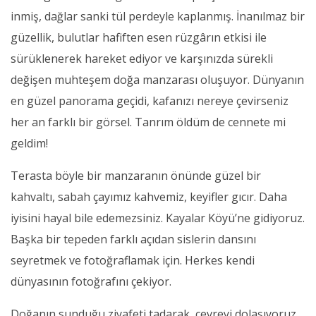
inmiş, dağlar sanki tül perdeyle kaplanmış. İnanılmaz bir
güzellik, bulutlar hafiften esen rüzgârın etkisi ile
sürüklenerek hareket ediyor ve karşınızda sürekli
değişen muhteşem doğa manzarası oluşuyor. Dünyanın
en güzel panorama geçidi, kafanızı nereye çevirseniz
her an farklı bir görsel. Tanrım öldüm de cennete mi
geldim!
Terasta böyle bir manzaranın önünde güzel bir
kahvaltı, sabah çayımız kahvemiz, keyifler gıcır. Daha
iyisini hayal bile edemezsiniz. Kayalar Köyü’ne gidiyoruz.
Başka bir tepeden farklı açıdan sislerin dansını
seyretmek ve fotoğraflamak için. Herkes kendi
dünyasının fotoğrafını çekiyor.
Doğanın sunduğu ziyafeti tadarak, çevreyi dolaşıyoruz.