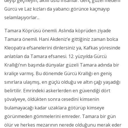
deyip geçmeyin, akıllı uslu insanlar. Genç güzel medeni
Gürcü ve Laz kızları da yabancı görünce kaçmayıp
selamlaşıyorlar...
Tamara Köprüsü önemli. Aslında köprüden ziyade
Tamara önemli. Hani Akdeniz’e gittiğiniz zaman bolca
Kleopatra efsanelerini dinlersiniz ya, Kafkas yöresinde
anlatılan da Tamara efsanesi. 12. yüzyılda Gürcü
Krallığı’nın başında dünyalar güzeli Tamara adında bir
kraliçe varmış. Bu dönemde Gürcü Krallığı en geniş
sınırlara ulaşmış, en güçlü olduğu ve altın çağı yaşadığı
belirtilir. Emrindeki askerlerden en güvendiği dört
şövalyeye, öldükten sonra cesedini kimsenin
bulamayacağı kadar uzaklara götürüp kimseye
görünmeden gömmelerini emreder. Tamara bir gün
ölür ve herkes mezarının nerede olduğunu merak eder