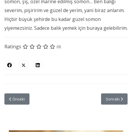
somon, şiş, özel marine edilmiş somon… Ben balığı
severim, pişiririm ve güzel de yerim, yani biraz anlarım.
Hiçbir büyük şehirde bu kadar güzel somon
yiyemezsiniz. Sadece balık yemek için buraya gelebilirim.
Ratings
(0)
Önceki makale: Yıldızlar Geçidi: Kudüs
Sonraki makale
Önceki
Sonraki