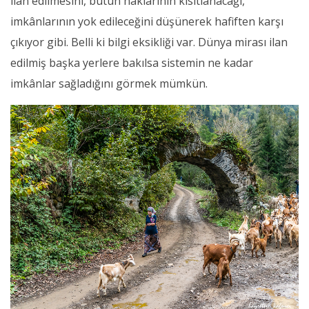
ilan edilmesini, bütün haklarının kısıtlanacağı,
imkânlarının yok edileceğini düşünerek hafiften karşı
çıkıyor gibi. Belli ki bilgi eksikliği var. Dünya mirası ilan
edilmiş başka yerlere bakılsa sistemin ne kadar
imkânlar sağladığını görmek mümkün.