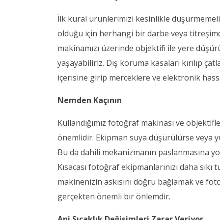
İlk kural ürünlerimizi kesinlikle düşürmemeli
olduğu için herhangi bir darbe veya titreşimd
makinamızı üzerinde objektifi ile yere düşürü
yaşayabiliriz. Dış koruma kasaları kırılıp ça
içerisine girip merceklere ve elektronik hassa
Nemden Kaçının
Kullandığımız fotoğraf makinası ve objektifle
önemlidir. Ekipman suya düşürülürse veya yü
Bu da dahili mekanizmanın paslanmasına yol 
Kısacası fotoğraf ekipmanlarınızı daha sıkı t
makinenizin askısını doğru bağlamak ve fo
gerçekten önemli bir önlemdir.
Ani Sıcaklık Değişimleri Zarar Veriyor