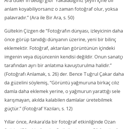
Ara Güler’in dediği gibi “Yakaladığınız şeyin içine bir
anlam koyabiliyorsanız o zaman fotoğraf olur, yoksa
palavradır.” (Ara ile Bir Ara, s. 50)
Gültekin Çizgen de “Fotoğrafın dünyası, izleyicinin daha
önce görüp tanıdığı dünyanın üzerine, yeni bir bilinç
eklemektir. Fotoğraf, aktarılan görüntünün içindeki
imgenin veya düşüncenin kendisi değildir. Onun sanatçı
tarafından ayrı bir anlatıma kavuşturulma halidir.”
(Fotoğrafı Anlamak, s. 26) der. Bence Tuğrul Çakar daha
da güzelini söylemiş, “Görüntü yağmuruna birkaç cılız
damla daha eklemek yerine, o yağmurun yarattığı sele
karışmayan, akılda kalabilen damlalar üretebilmek
güçtür.” (Fotoğraf Yazıları, s. 12)
Yıllar önce, Ankara’da bir fotoğraf etkinliğinde Ozan