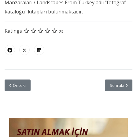
Manzaraları / Landscapes From Turkey adlı “fotoğraf
kataloğu” kitapları bulunmaktadır.
Ratings
(0)
Önceki makale: “Zengin ve Şöhret Olma Riskini Atlattığım İçin Allah’ı
Sonraki makale
Önceki
Sonraki