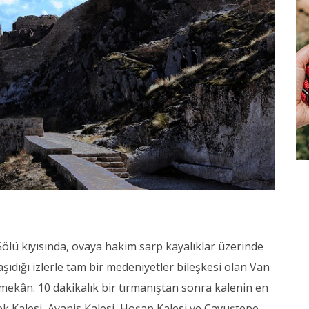
ölü kıyısında, ovaya hakim sarp kayalıklar üzerinde
şıdığı izlerle tam bir medeniyetler bileşkesi olan Van
 mekân. 10 dakikalık bir tırmanıştan sonra kalenin en
ek Kalesi, Ayanis Kalesi, Hoşap Kalesi ve Çavuştepe