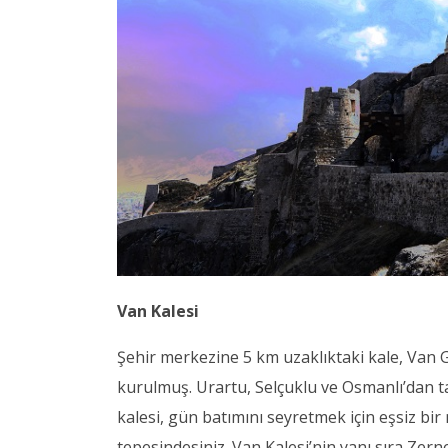
Van Kalesi
Şehir merkezine 5 km uzaklıktaki kale, Van G
kurulmuş. Urartu, Selçuklu ve Osmanlı’dan ta
kalesi, gün batımını seyretmek için eşsiz bir
tepesindesiniz. Van Kalesi’nin yanı sıra Zern