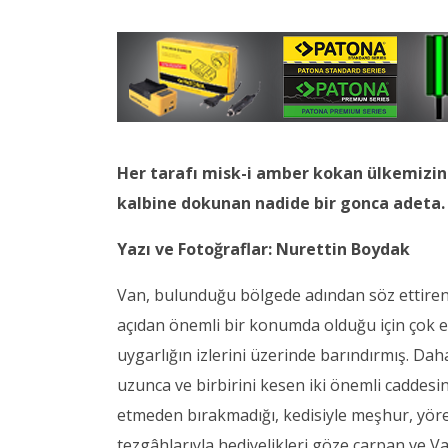
Her tarafı misk-i amber kokan ülkemizin e
kalbine dokunan nadide bir gonca adeta.
Yazı ve Fotoğraflar: Nurettin Boydak
Van, bulunduğu bölgede adından söz ettiren bi
açıdan önemli bir konumda olduğu için çok e
uygarlığın izlerini üzerinde barındırmış. Da
uzunca ve birbirini kesen iki önemli caddesin
etmeden bırakmadığı, kedisiyle meşhur, yörese
tezgâhlarıyla hediyelikleri göze çarpan ve Va