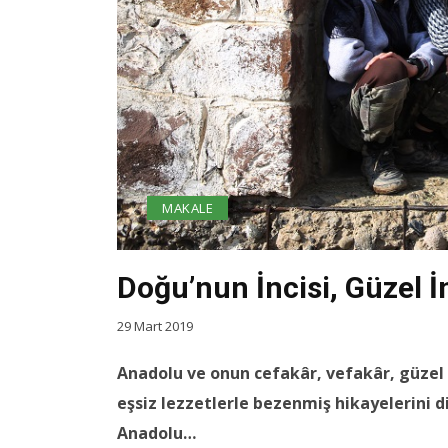
MAKALE
Doğu’nun İncisi, Güzel İ
29 Mart 2019
Anadolu ve onun cefakâr, vefakâr, güzel 
eşsiz lezzetlerle bezenmiş hikayelerini d
Anadolu…