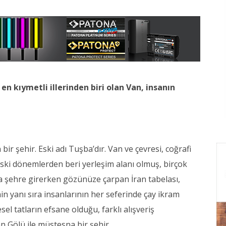
n kıymetli illerinden biri olan Van, insanın
r şehir. Eski adı Tuşba’dır. Van ve çevresi, coğrafi
ski dönemlerden beri yerleşim alanı olmuş, birçok
ha şehre girerken gözünüze çarpan İran tabelası,
in yanı sıra insanlarının her seferinde çay ikram
l tatların efsane olduğu, farklı alışveriş
n Gölü ile müstesna bir şehir.