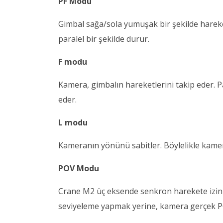
PF Modu
Gimbal sağa/sola yumuşak bir şekilde harek
paralel bir şekilde durur.
F modu
Kamera, gimbalın hareketlerini takip eder. 
eder.
L modu
Kameranın yönünü sabitler. Böylelikle kamer
POV Modu
Crane M2 üç eksende senkron harekete izin
seviyeleme yapmak yerine, kamera gerçek POV