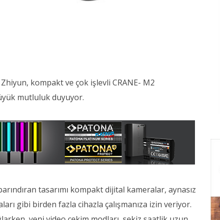
 Zhiyun, kompakt ve çok işlevli CRANE- M2
büyük mutluluk duyuyor.
 barındıran tasarımı kompakt dijital kameralar, aynasız
arı gibi birden fazla cihazla çalışmanıza izin veriyor.
arken, yeni video çekim modları, sekiz saatlik uzun