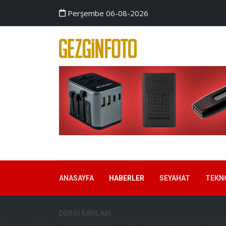
Perşembe 06-08-2026
ANASAYFA
HABERLER
SEYAHAT
TEKN
DERGI SAYILARI