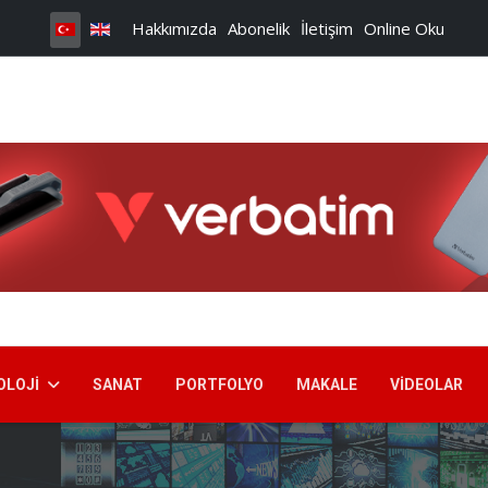
Hakkımızda
Abonelik
İletişim
Online Oku
OLOJI
SANAT
PORTFOLYO
MAKALE
VIDEOLAR