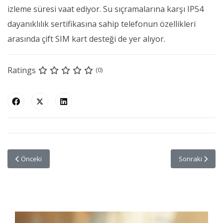
izleme süresi vaat ediyor. Su sıçramalarına karşı IP54
dayanıklılık sertifikasına sahip telefonun özellikleri
arasında çift SIM kart desteği de yer alıyor.
Ratings
(0)
Önceki makale: AKM'de 5 Sergi Birden
Sonraki makale
Önceki
Sonraki