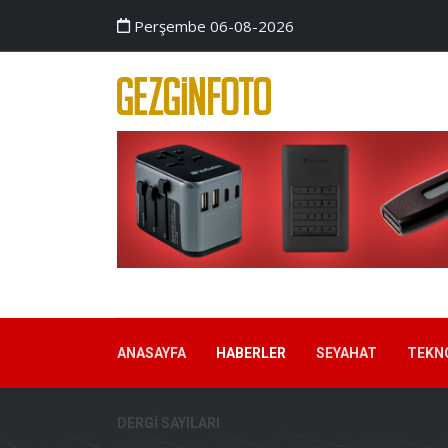
Perşembe 06-08-2026
ANASAYFA
HABERLER
SEYAHAT
TEKN
DERGI SAYILARI