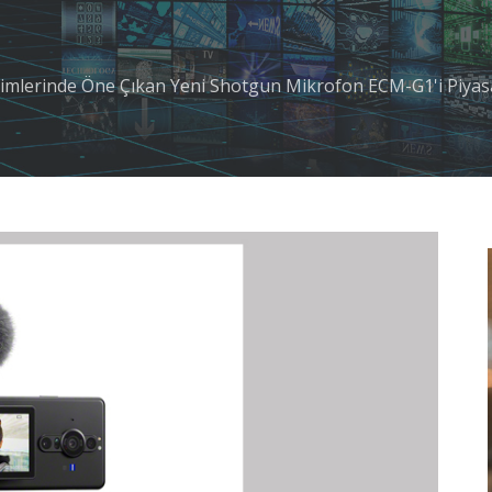
imlerinde Öne Çıkan Yeni Shotgun Mikrofon ECM-G1'i Piya