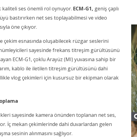
k kaliteli ses önemli rol oynuyor.
ECM-G1,
geniş çaplı
üyü bastırırken net ses toplayabilmesi ve video
ıyla öne çıkıyor.
ile çekim esnasında oluşabilecek rüzgar seslerini
sönümleyicileri sayesinde frekans titreşim gürültüsünü
akalayan ECM-G1, çoklu Arayüz (MI) yuvasına sahip bir
m, kablo ile iletilen titreşim gürültüsünü dahi
llikle vlog çekimleri için kusursuz bir ekipman olarak
Toplama
likleri sayesinde kamera önünden toplanan net ses,
yor. İç mekan çekimlerinde dahi duvarlardan gelen
şma sesinin alınmasını sağlıyor.