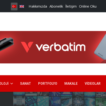
Hakkımızda
Abonelik
İletişim
Online Oku
OLOJI
SANAT
PORTFOLYO
MAKALE
VIDEOLAR