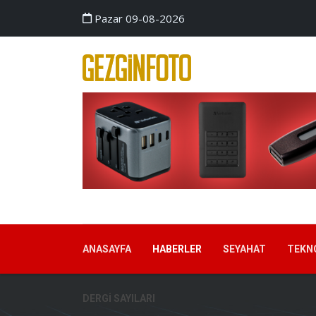
Pazar 09-08-2026
ANASAYFA
HABERLER
SEYAHAT
TEKN
DERGI SAYILARI