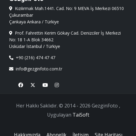
Kızılırmak Mah.1441. Cad. No: 9 MEVA İş Merkezi 06510
Çukurambar
Çankaya Ankara / Türkiye
Prof. Fahrettin Kerim Gökay Cad. Denizciler İş Merkezi
No: 18 1-A Blok 34662
Üsküdar İstanbul / Türkiye
+90 (216) 474 47 47
info@gezginfoto.com.tr
Facebook
X
Youtube
Instagram
Her Hakkı Saklıdır. © 2014 - 2026 GezginFoto ,
Uygulayan
TaiSoft
Hakkımızda
Abonelik
İletişim
Site Haritası