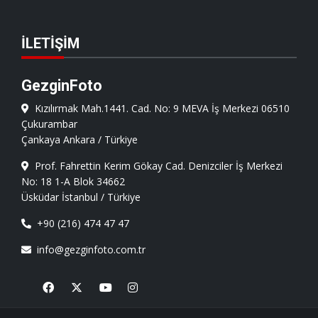
İLETIŞIM
GezginFoto
Kızılırmak Mah.1441. Cad. No: 9 MEVA İş Merkezi 06510
Çukurambar
Çankaya Ankara / Türkiye
Prof. Fahrettin Kerim Gökay Cad. Denizciler İş Merkezi
No: 18 1-A Blok 34662
Üsküdar İstanbul / Türkiye
+90 (216) 474 47 47
info@gezginfoto.com.tr
Facebook
X
Youtube
Instagram