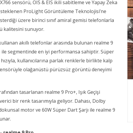
MX766 sensörü, OIS & EIS ikili sabitleme ve Yapay Zeka
desteklenen ProLight Görüntüleme Teknolojisi’ne
erdiği üzere birinci sınıf amiral gemisi telefonlarla
ü kalitesini sunuyor.
ullanan akıllı telefonlar arasında bulunan realme 9
ı ile segmentinde en iyi performansa sahiptir. Süper
ıyla, kullanıcılarına parlak renklerle birlikte kalp
zi sensörüyle olağanüstü pürüzsüz görüntü deneyimi
afından tasarlanan realme 9 Pro+, Işık Geçişi
 verici bir renk tasarımıyla geliyor. Dahası, Dolby
u dokunsal motor ve 60W Süper Dart Şarjı ile realme 9
unar.
– realme 9 Pro