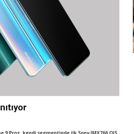
nıtıyor
lme 9 Pro+, kendi segmentinde ilk Sony IMX766 OIS