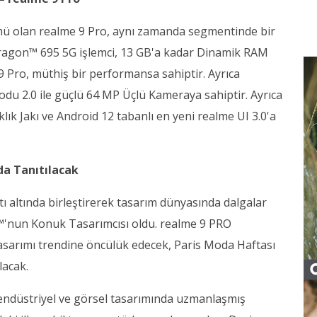
ümü olan realme 9 Pro, aynı zamanda segmentinde bir
gon™ 695 5G işlemci, 13 GB'a kadar Dinamik RAM
 9 Pro, müthiş bir performansa sahiptir. Ayrıca
odu 2.0 ile güçlü 64 MP Üçlü Kameraya sahiptir. Ayrıca
lık Jakı ve Android 12 tabanlı en yeni realme UI 3.0'a
da Tanıtılacak
ı altında birleştirerek tasarım dünyasında dalgalar
™'nun Konuk Tasarımcısı oldu. realme 9 PRO
n tasarımı trendine öncülük edecek, Paris Moda Haftası
lacak.
endüstriyel ve görsel tasarımında uzmanlaşmış