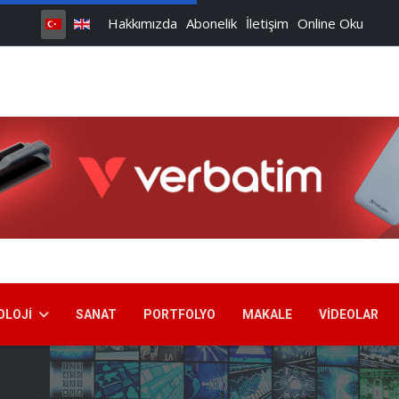
Hakkımızda
Abonelik
İletişim
Online Oku
OLOJI
SANAT
PORTFOLYO
MAKALE
VIDEOLAR