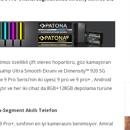
tmos özellikli çift stereo hoparlörü, göz kamaştıran
a sahip Ultra Smooth Ekranı ve Dimensity™ 920 5G
e 9 Pro Serisi’nin iki üyesi; 9 pro ve 9 pro+ , Android
mıştır ve her iki cihaz da 8GB+128GB depolama türüne
a-Segment Akıllı Telefon
Pro+, sınıfının en iyi kamerasını benimsiyor. Amiral