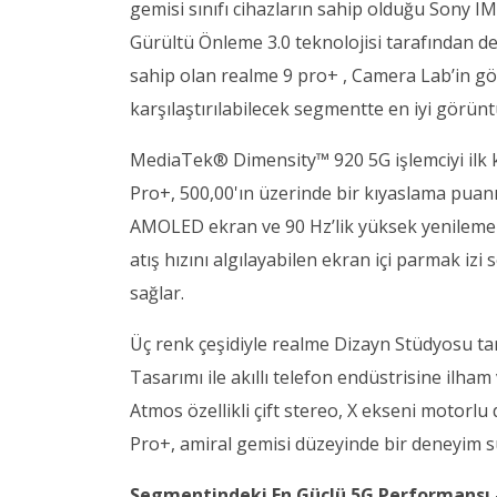
gemisi sınıfı cihazların sahip olduğu Sony I
Gürültü Önleme 3.0 teknolojisi tarafından 
sahip olan realme 9 pro+ , Camera Lab’in göst
karşılaştırılabilecek segmentte en iyi görünt
MediaTek® Dimensity™ 920 5G işlemciyi ilk k
Pro+, 500,00'ın üzerinde bir kıyaslama puan
AMOLED ekran ve 90 Hz’lik yüksek yenileme hız
atış hızını algılayabilen ekran içi parmak i
sağlar.
Üç renk çeşidiyle realme Dizayn Stüdyosu tar
Tasarımı ile akıllı telefon endüstrisine ilham
Atmos özellikli çift stereo, X ekseni motorl
Pro+, amiral gemisi düzeyinde bir deneyim s
Segmentindeki En Güçlü 5G Performansı 