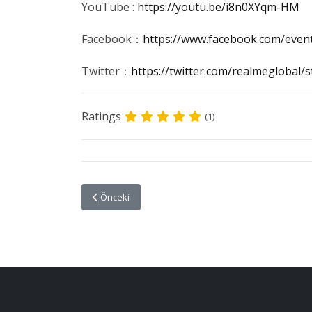
YouTube :
https://youtu.be/i8n0XYqm-HM
Facebook：
https://www.facebook.com/even
Twitter：
https://twitter.com/realmeglobal
Ratings
(1)
Önceki makale: GENÇLERE ALAN AÇIK: FOTOĞRAF YA
Önceki