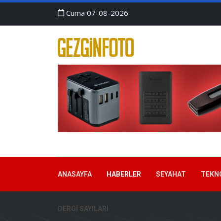
Cuma 07-08-2026
ANASAYFA
HABERLER
SEYAHAT
TEKN
DERGI SAYILARI