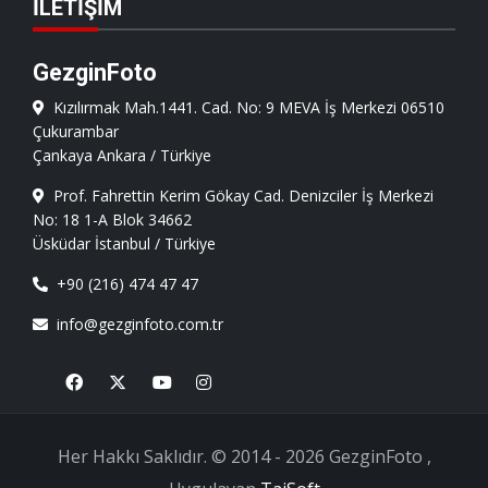
İLETIŞIM
GezginFoto
Kızılırmak Mah.1441. Cad. No: 9 MEVA İş Merkezi 06510
Çukurambar
Çankaya Ankara / Türkiye
Prof. Fahrettin Kerim Gökay Cad. Denizciler İş Merkezi
No: 18 1-A Blok 34662
Üsküdar İstanbul / Türkiye
+90 (216) 474 47 47
info@gezginfoto.com.tr
Facebook
X
Youtube
Instagram
Her Hakkı Saklıdır. © 2014 - 2026 GezginFoto ,