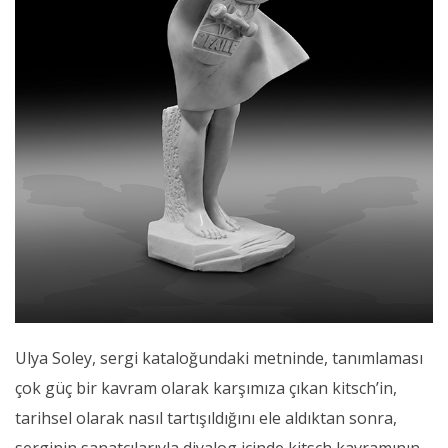
Ulya Soley, sergi kataloğundaki metninde,
tanımlaması
çok güç bir kavram olarak karşımıza çıkan kitsch’in,
tarihsel olarak nasıl tartışıldığını ele aldıktan sonra,