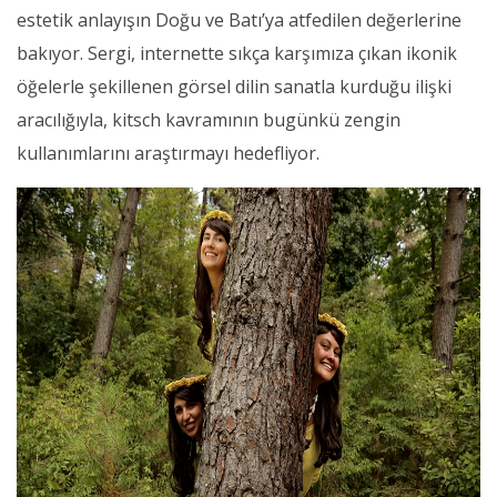
estetik anlayışın Doğu ve Batı’ya atfedilen değerlerine
bakıyor. Sergi, internette sıkça karşımıza çıkan ikonik
öğelerle şekillenen görsel dilin sanatla kurduğu ilişki
aracılığıyla, kitsch kavramının bugünkü zengin
kullanımlarını araştırmayı hedefliyor.